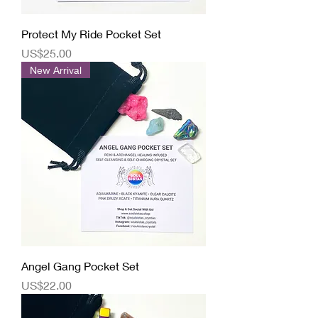
Protect My Ride Pocket Set
價格
US$25.00
New Arrival
Angel Gang Pocket Set
價格
US$22.00