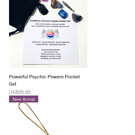
Powerful Psychic Powers Pocket
Set
價格
US$20.00
New Arrival