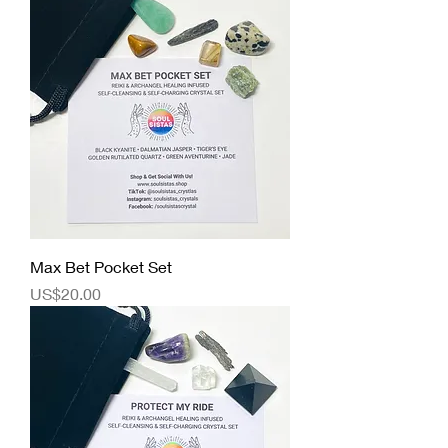
Max Bet Pocket Set
價格
US$20.00