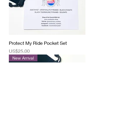
Protect My Ride Pocket Set
價格
US$25.00
New Arrival